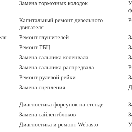
Замена тормозных колодок
У
ф
Капитальный ремонт дизельного
Р
двигателя
еля
Ремонт глушителей
З
Ремонт ГБЦ
З
Замена сальника коленвала
З
Замена сальника распредвала
Р
Ремонт рулевой рейки
З
Замена сцепления
Д
Диагностика форсунок на стенде
З
Замена сайлентблоков
З
Диагностика и ремонт Webasto
У