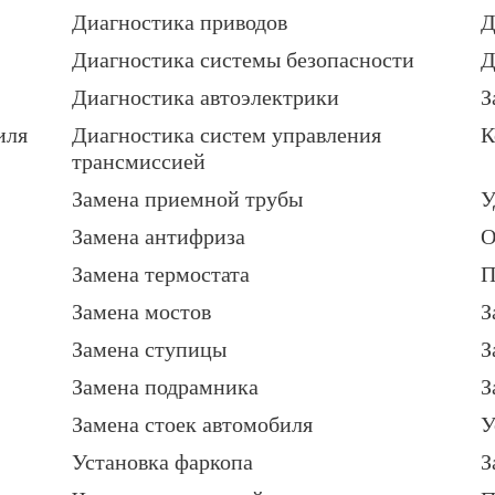
Диагностика приводов
Д
Диагностика системы безопасности
Д
Диагностика автоэлектрики
З
иля
Диагностика систем управления
К
трансмиссией
Замена приемной трубы
У
Замена антифриза
О
Замена термостата
П
Замена мостов
З
Замена ступицы
З
Замена подрамника
З
Замена стоек автомобиля
У
Установка фаркопа
З