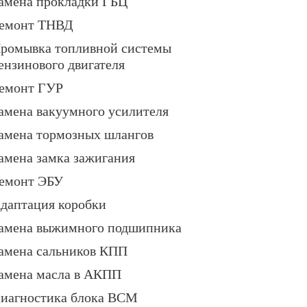
амена прокладки ГБЦ
емонт ТНВД
ромывка топливной системы
ензинового двигателя
емонт ГУР
амена вакуумного усилителя
амена тормозных шлангов
амена замка зажигания
емонт ЭБУ
даптация коробки
амена выжимного подшипника
амена сальников КПП
амена масла в АКПП
иагностика блока BCM