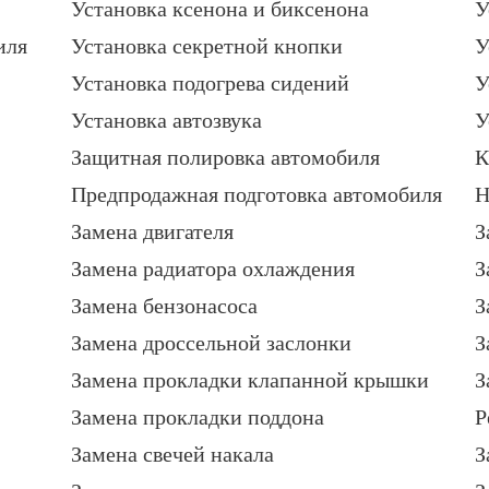
Установка ксенона и биксенона
У
иля
Установка секретной кнопки
У
Установка подогрева сидений
У
Установка автозвука
У
Защитная полировка автомобиля
К
Предпродажная подготовка автомобиля
Н
Замена двигателя
З
Замена радиатора охлаждения
З
Замена бензонасоса
З
Замена дроссельной заслонки
З
Замена прокладки клапанной крышки
З
Замена прокладки поддона
Р
Замена свечей накала
З