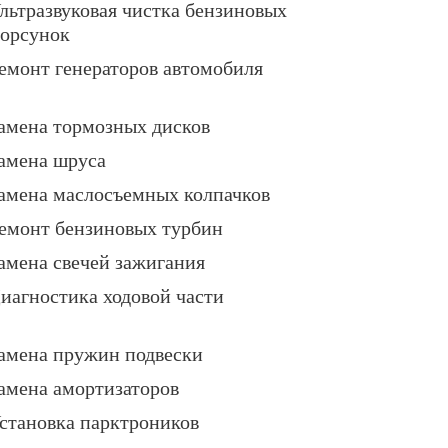
льтразвуковая чистка бензиновых
орсунок
емонт генераторов автомобиля
амена тормозных дисков
амена шруса
амена маслосъемных колпачков
емонт бензиновых турбин
амена свечей зажигания
иагностика ходовой части
амена пружин подвески
амена амортизаторов
становка парктроников