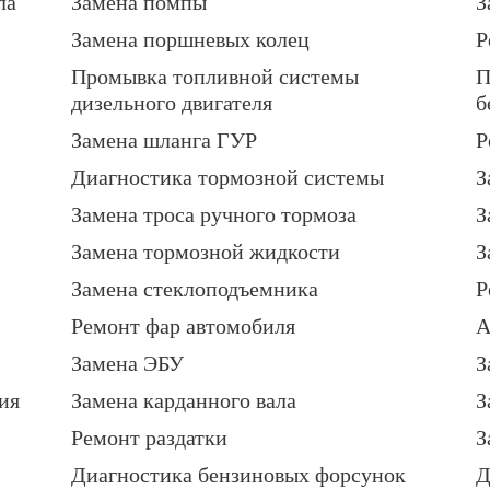
ла
Замена помпы
З
Замена поршневых колец
Р
Промывка топливной системы
П
дизельного двигателя
б
Замена шланга ГУР
Р
Диагностика тормозной системы
З
Замена троса ручного тормоза
З
Замена тормозной жидкости
З
Замена стеклоподъемника
Р
Ремонт фар автомобиля
А
Замена ЭБУ
З
ия
Замена карданного вала
З
Ремонт раздатки
З
Диагностика бензиновых форсунок
Д