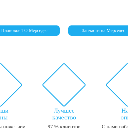
Плановое ТО Мерседес
Запчасти на Мерседес
аши
Лучшее
Н
ены
качество
оп
 ниже, чем
97 % клиентов
С нами раб