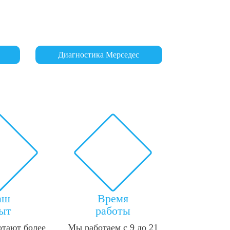
Диагностика Мерседес
аш
Время
ыт
работы
отают более
Мы работаем с 9 до 21