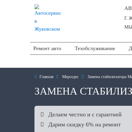
АВ
Г.
МЫ 
Ремонт авто
Техобслуживание
Д

Главная

Мерседес

Замена стабилизатора Me
ЗАМЕНА СТАБИЛИЗ

Делаем честно и с гарантией

Дарим скидку 6% на ремонт