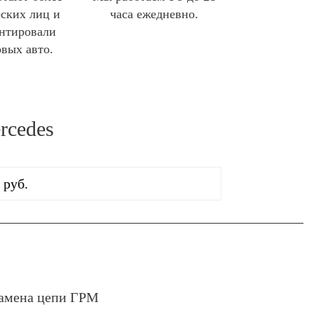
ских лиц и
часа ежедневно.
нтировали
овых авто.
rcedes
 руб.
амена цепи ГРМ