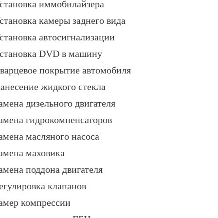
становка иммобилайзера
становка камеры заднего вида
становка автосигнализации
становка DVD в машину
варцевое покрытие автомобиля
анесение жидкого стекла
амена дизельного двигателя
амена гидрокомпенсаторов
амена масляного насоса
амена маховика
амена поддона двигателя
егулировка клапанов
амер компрессии