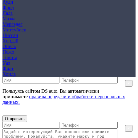
Ауди
Форд
Лада
Мазда
Мерседес
Митсубиси
Ниссан
Хендай
Опель
Пежо
Тойота
Уаз
Фиат
Хонда
×
Пользуясь сайтом DS auto, Вы автоматически
принимаете
правила передачи и обработки персональных
данных.
Отправить
×