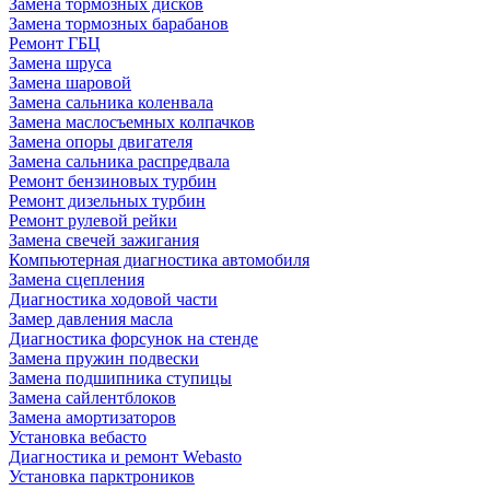
Замена тормозных дисков
Замена тормозных барабанов
Ремонт ГБЦ
Замена шруса
Замена шаровой
Замена сальника коленвала
Замена маслосъемных колпачков
Замена опоры двигателя
Замена сальника распредвала
Ремонт бензиновых турбин
Ремонт дизельных турбин
Ремонт рулевой рейки
Замена свечей зажигания
Компьютерная диагностика автомобиля
Замена сцепления
Диагностика ходовой части
Замер давления масла
Диагностика форсунок на стенде
Замена пружин подвески
Замена подшипника ступицы
Замена сайлентблоков
Замена амортизаторов
Установка вебасто
Диагностика и ремонт Webasto
Установка парктроников