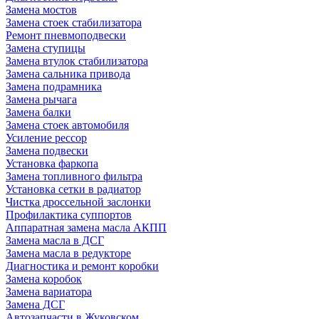
Замена мостов
Замена стоек стабилизатора
Ремонт пневмоподвески
Замена ступицы
Замена втулок стабилизатора
Замена сальника привода
Замена подрамника
Замена рычага
Замена балки
Замена стоек автомобиля
Усиление рессор
Замена подвески
Установка фаркопа
Замена топливного фильтра
Установка сетки в радиатор
Чистка дроссельной заслонки
Профилактика суппортов
Аппаратная замена масла АКПП
Замена масла в ДСГ
Замена масла в редукторе
Диагностика и ремонт коробки
Замена коробок
Замена вариатора
Замена ДСГ
Автозапчасти в Жуковском