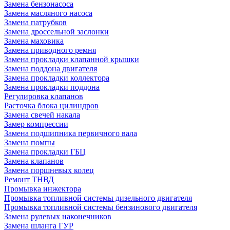
Замена бензонасоса
Замена масляного насоса
Замена патрубков
Замена дроссельной заслонки
Замена маховика
Замена приводного ремня
Замена прокладки клапанной крышки
Замена поддона двигателя
Замена прокладки коллектора
Замена прокладки поддона
Регулировка клапанов
Расточка блока цилиндров
Замена свечей накала
Замер компрессии
Замена подшипника первичного вала
Замена помпы
Замена прокладки ГБЦ
Замена клапанов
Замена поршневых колец
Ремонт ТНВД
Промывка инжектора
Промывка топливной системы дизельного двигателя
Промывка топливной системы бензинового двигателя
Замена рулевых наконечников
Замена шланга ГУР