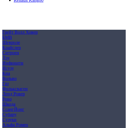
Renault Kangoo
Политика конфиденциальности
Согласие на обработку персональных данных
Cookie
Грейт Волл Ховер
БМВ
Шевроле
Крайслер
Ситроен
Дэу
Инфинити
Исузу
Киа
Вольво
Газ
Фольксваген
Ленд Ровер
Рено
Шкода
СсангЙонг
Субару
Сузуки
Альфа Ромео