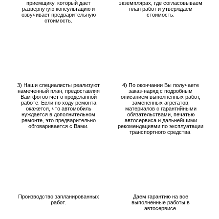
приемщику, который дает
экземплярах, где согласовываем
развернутую консультацию и
план работ и утверждаем
озвучивает предварительную
стоимость.
стоимость.
3) Наши специалисты реализуют
4) По окончании Вы получаете
намеченный план, предоставляя
заказ-наряд с подробным
Вам фотоотчет о проделанной
описанием выполненных работ,
работе. Если по ходу ремонта
замененных агрегатов,
окажется, что автомобиль
материалов с гарантийными
нуждается в дополнительном
обязательствами, печатью
ремонте, это предварительно
автосервиса и дальнейшими
обговаривается с Вами.
рекомендациями по эксплуатации
транспортного средства.
Производство запланированных
Даем гарантию на все
работ.
выполненные работы в
автосервисе.