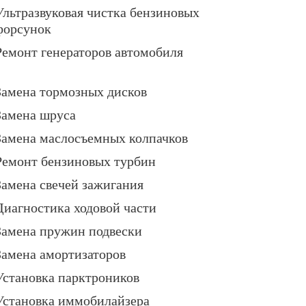
Ультразвуковая чистка бензиновых
форсунок
Ремонт генераторов автомобиля
Замена тормозных дисков
Замена шруса
Замена маслосъемных колпачков
Ремонт бензиновых турбин
Замена свечей зажигания
Диагностика ходовой части
Замена пружин подвески
Замена амортизаторов
Установка парктроников
Установка иммобилайзера