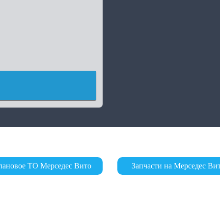
лановое ТО Мерседес Вито
Запчасти на Мерседес Ви