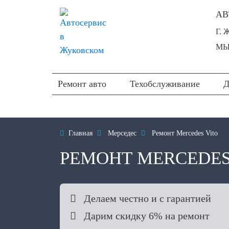
АВ
Г.
МЫ 
Ремонт авто
Техобслуживание
Д

Главная

Мерседес

Ремонт Mercedes Vito
РЕМОНТ MERCEDES

Делаем честно и с гарантией

Дарим скидку 6% на ремонт