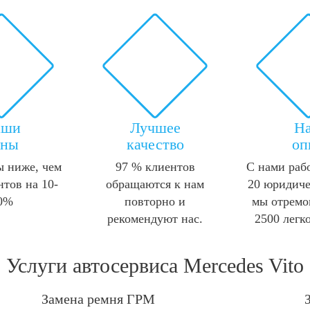
аши
Лучшее
Н
ены
качество
оп
 ниже, чем
97 % клиентов
С нами раб
нтов на 10-
обращаются к нам
20 юридиче
0%
повторно и
мы отремо
рекомендуют нас.
2500 легк
Услуги автосервиса Mercedes Vito
Замена ремня ГРМ