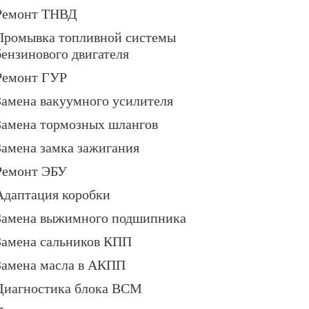
Ремонт ТНВД
Промывка топливной системы
бензинового двигателя
Ремонт ГУР
Замена вакуумного усилителя
Замена тормозных шлангов
Замена замка зажигания
Ремонт ЭБУ
Адаптация коробки
Замена выжимного подшипника
Замена сальников КПП
Замена масла в АКПП
Диагностика блока BCM