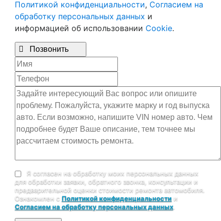
Политикой конфиденциальности
,
Согласием на
обработку персональных данных
и
информацией об использовании
Cookie
.

Позвонить
Я согласен на обработку моих персональных данных
для обработки заявки, обратного звонка, консультации и
предварительной оценки стоимости ремонта автомобиля.
Ознакомлен с
Политикой конфиденциальности
и
Согласием на обработку персональных данных
.