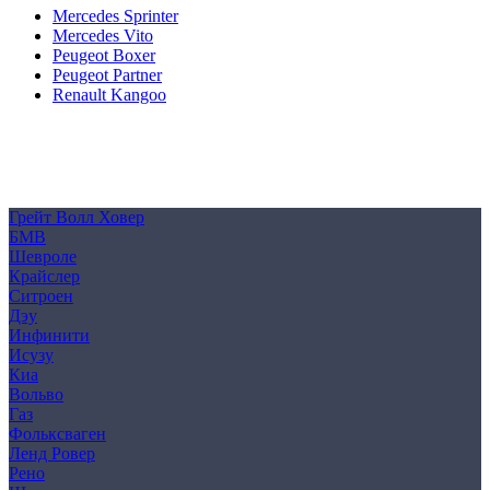
Mercedes Sprinter
Mercedes Vito
Peugeot Boxer
Peugeot Partner
Renault Kangoo
Политика конфиденциальности
Согласие на обработку персональных данных
Cookie
Грейт Волл Ховер
БМВ
Шевроле
Крайслер
Ситроен
Дэу
Инфинити
Исузу
Киа
Вольво
Газ
Фольксваген
Ленд Ровер
Рено