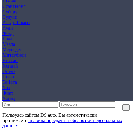
Шкода
СсангЙонг
Субару
Сузуки
Альфа Ромео
Ауди
Форд
Лада
Мазда
Мерседес
Митсубиси
Ниссан
Хендай
Опель
Пежо
Тойота
Уаз
Фиат
Хонда
×
Пользуясь сайтом DS auto, Вы автоматически
принимаете
правила передачи и обработки персональных
данных.