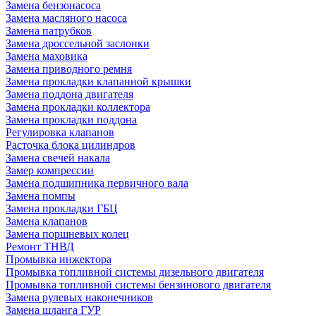
Замена бензонасоса
Замена масляного насоса
Замена патрубков
Замена дроссельной заслонки
Замена маховика
Замена приводного ремня
Замена прокладки клапанной крышки
Замена поддона двигателя
Замена прокладки коллектора
Замена прокладки поддона
Регулировка клапанов
Расточка блока цилиндров
Замена свечей накала
Замер компрессии
Замена подшипника первичного вала
Замена помпы
Замена прокладки ГБЦ
Замена клапанов
Замена поршневых колец
Ремонт ТНВД
Промывка инжектора
Промывка топливной системы дизельного двигателя
Промывка топливной системы бензинового двигателя
Замена рулевых наконечников
Замена шланга ГУР