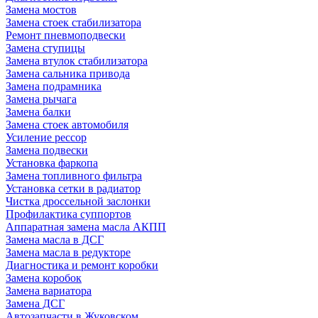
Замена мостов
Замена стоек стабилизатора
Ремонт пневмоподвески
Замена ступицы
Замена втулок стабилизатора
Замена сальника привода
Замена подрамника
Замена рычага
Замена балки
Замена стоек автомобиля
Усиление рессор
Замена подвески
Установка фаркопа
Замена топливного фильтра
Установка сетки в радиатор
Чистка дроссельной заслонки
Профилактика суппортов
Аппаратная замена масла АКПП
Замена масла в ДСГ
Замена масла в редукторе
Диагностика и ремонт коробки
Замена коробок
Замена вариатора
Замена ДСГ
Автозапчасти в Жуковском