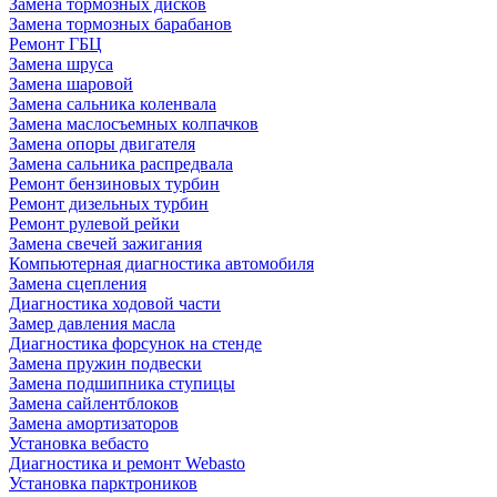
Замена тормозных дисков
Замена тормозных барабанов
Ремонт ГБЦ
Замена шруса
Замена шаровой
Замена сальника коленвала
Замена маслосъемных колпачков
Замена опоры двигателя
Замена сальника распредвала
Ремонт бензиновых турбин
Ремонт дизельных турбин
Ремонт рулевой рейки
Замена свечей зажигания
Компьютерная диагностика автомобиля
Замена сцепления
Диагностика ходовой части
Замер давления масла
Диагностика форсунок на стенде
Замена пружин подвески
Замена подшипника ступицы
Замена сайлентблоков
Замена амортизаторов
Установка вебасто
Диагностика и ремонт Webasto
Установка парктроников