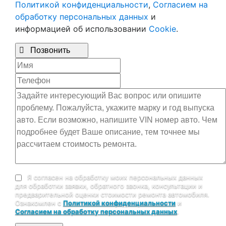
Политикой конфиденциальности
,
Согласием на
обработку персональных данных
и
информацией об использовании
Cookie
.

Позвонить
Я согласен на обработку моих персональных данных
для обработки заявки, обратного звонка, консультации и
предварительной оценки стоимости ремонта автомобиля.
Ознакомлен с
Политикой конфиденциальности
и
Согласием на обработку персональных данных
.