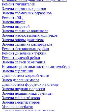
Ремонт глушителей
Замена тормозных дисков
Замена тормозных барабанов
Ремонт ГБЦ
Замена шруса
Замена шаровой
Замена сальника коленвала
Замена маслосъемных колпачков
Замена опоры двигателя
Замена сальника распредвала
Ремонт бензиновых турбин
Ремонт дизельных турбин
Ремонт рулевой рейки
Замена свечей зажигания
Компьютерная диагностика автомобиля
Замена сцепления
Диагностика ходовой части
Замер давления масла
Диагностика форсунок на стенде
Замена пружин подвески
Замена подшипника ступицы
Замена сайлентблоков
Замена амортизаторов
Установка вебасто