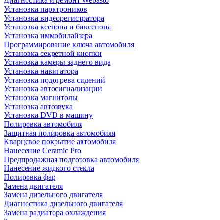
Диагностика и ремонт Webasto
Установка парктроников
Установка видеорегистратора
Установка ксенона и биксенона
Установка иммобилайзера
Программирование ключа автомобиля
Установка секретной кнопки
Установка камеры заднего вида
Установка навигатора
Установка подогрева сидений
Установка автосигнализации
Установка магнитолы
Установка автозвука
Установка DVD в машину
Полировка автомобиля
Защитная полировка автомобиля
Кварцевое покрытие автомобиля
Нанесение Ceramic Pro
Предпродажная подготовка автомобиля
Нанесение жидкого стекла
Полировка фар
Замена двигателя
Замена дизельного двигателя
Диагностика дизельного двигателя
Замена радиатора охлаждения