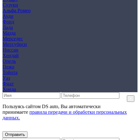
Сузуки
Альфа Ромео
Ауди
Форд
Лада
Мазда
Мерседес
Митсубиси
Ниссан
Хендай
Опель
Пежо
Тойота
Уаз
Фиат
Хонда
×
Пользуясь сайтом DS auto, Вы автоматически
принимаете
правила передачи и обработки персональных
данных.
Отправить