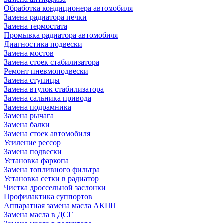
Обработка кондиционера автомобиля
Замена радиатора печки
Замена термостата
Промывка радиатора автомобиля
Диагностика подвески
Замена мостов
Замена стоек стабилизатора
Ремонт пневмоподвески
Замена ступицы
Замена втулок стабилизатора
Замена сальника привода
Замена подрамника
Замена рычага
Замена балки
Замена стоек автомобиля
Усиление рессор
Замена подвески
Установка фаркопа
Замена топливного фильтра
Установка сетки в радиатор
Чистка дроссельной заслонки
Профилактика суппортов
Аппаратная замена масла АКПП
Замена масла в ДСГ