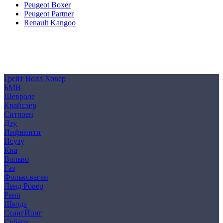
Peugeot Boxer
Peugeot Partner
Renault Kangoo
Политика конфиденциальности
Согласие на обработку персональных данных
Cookie
Грейт Волл Ховер
БМВ
Шевроле
Крайслер
Ситроен
Дэу
Инфинити
Исузу
Киа
Вольво
Газ
Фольксваген
Ленд Ровер
Рено
Шкода
СсангЙонг
Субару