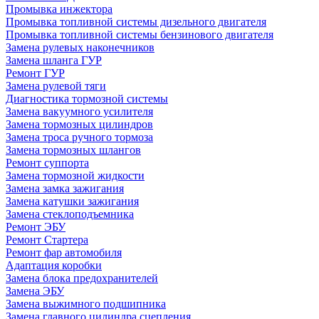
Промывка инжектора
Промывка топливной системы дизельного двигателя
Промывка топливной системы бензинового двигателя
Замена рулевых наконечников
Замена шланга ГУР
Ремонт ГУР
Замена рулевой тяги
Диагностика тормозной системы
Замена вакуумного усилителя
Замена тормозных цилиндров
Замена троса ручного тормоза
Замена тормозных шлангов
Ремонт суппорта
Замена тормозной жидкости
Замена замка зажигания
Замена катушки зажигания
Замена стеклоподъемника
Ремонт ЭБУ
Ремонт Стартера
Ремонт фар автомобиля
Адаптация коробки
Замена блока предохранителей
Замена ЭБУ
Замена выжимного подшипника
Замена главного цилиндра сцепления