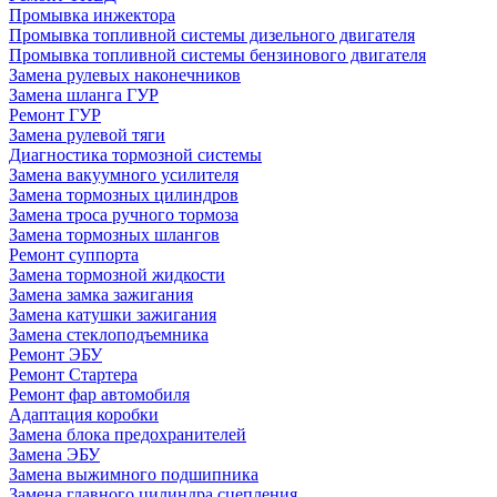
Промывка инжектора
Промывка топливной системы дизельного двигателя
Промывка топливной системы бензинового двигателя
Замена рулевых наконечников
Замена шланга ГУР
Ремонт ГУР
Замена рулевой тяги
Диагностика тормозной системы
Замена вакуумного усилителя
Замена тормозных цилиндров
Замена троса ручного тормоза
Замена тормозных шлангов
Ремонт суппорта
Замена тормозной жидкости
Замена замка зажигания
Замена катушки зажигания
Замена стеклоподъемника
Ремонт ЭБУ
Ремонт Стартера
Ремонт фар автомобиля
Адаптация коробки
Замена блока предохранителей
Замена ЭБУ
Замена выжимного подшипника
Замена главного цилиндра сцепления