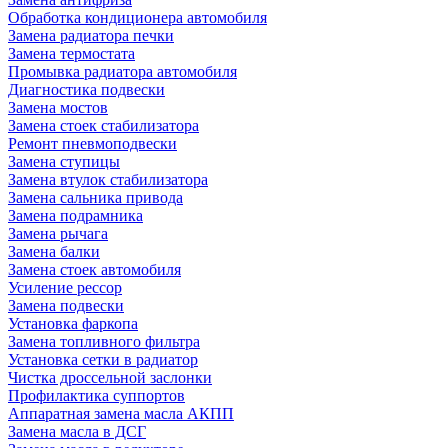
Обработка кондиционера автомобиля
Замена радиатора печки
Замена термостата
Промывка радиатора автомобиля
Диагностика подвески
Замена мостов
Замена стоек стабилизатора
Ремонт пневмоподвески
Замена ступицы
Замена втулок стабилизатора
Замена сальника привода
Замена подрамника
Замена рычага
Замена балки
Замена стоек автомобиля
Усиление рессор
Замена подвески
Установка фаркопа
Замена топливного фильтра
Установка сетки в радиатор
Чистка дроссельной заслонки
Профилактика суппортов
Аппаратная замена масла АКПП
Замена масла в ДСГ