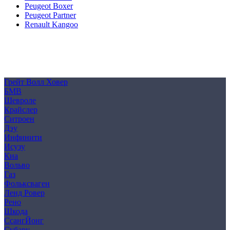
Peugeot Boxer
Peugeot Partner
Renault Kangoo
Политика конфиденциальности
Согласие на обработку персональных данных
Cookie
Грейт Волл Ховер
БМВ
Шевроле
Крайслер
Ситроен
Дэу
Инфинити
Исузу
Киа
Вольво
Газ
Фольксваген
Ленд Ровер
Рено
Шкода
СсангЙонг
Субару