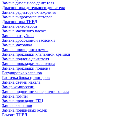
Замена дизельного двигателя
Диагностика дизельного двигателя
Замена радиатора охлаждения
Замена гидрокомпенсаторов
Диагностика ТНВД
Замена бензонасоса
Замена масляного насоса
Замена патрубков
Замена дроссельной заслонки
Замена маховика
Замена приводного ремня
Замена прокладки клапанной крышки
Замена поддона двигателя
Замена прокладки коллектора
Замена прокладки поддона
Регулировка клапанов
Расточка блока цилиндров
Замена свечей накала
Замер компрессии
Замена подшипника первичного вала
Замена помпы
Замена прокладки ГБЦ
Замена клапанов
Замена поршневых колец
Ремонт ТНВД