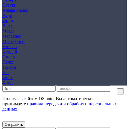
Сузуки
Альфа Ромео
Ауди
Форд
Лада
Мазда
Мерседес
Митсубиси
Ниссан
Хендай
Опель
Пежо
Тойота
Уаз
Фиат
Хонда
×
Пользуясь сайтом DS auto, Вы автоматически
принимаете
правила передачи и обработки персональных
данных.
Отправить