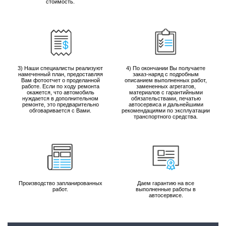
стоимость.
3) Наши специалисты реализуют
4) По окончании Вы получаете
намеченный план, предоставляя
заказ-наряд с подробным
Вам фотоотчет о проделанной
описанием выполненных работ,
работе. Если по ходу ремонта
замененных агрегатов,
окажется, что автомобиль
материалов с гарантийными
нуждается в дополнительном
обязательствами, печатью
ремонте, это предварительно
автосервиса и дальнейшими
обговаривается с Вами.
рекомендациями по эксплуатации
транспортного средства.
Производство запланированных
Даем гарантию на все
работ.
выполненные работы в
автосервисе.